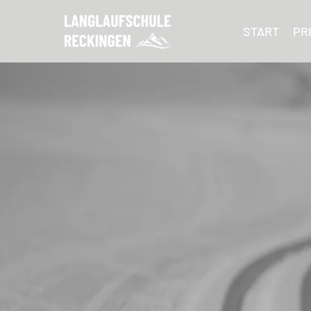
START
PR